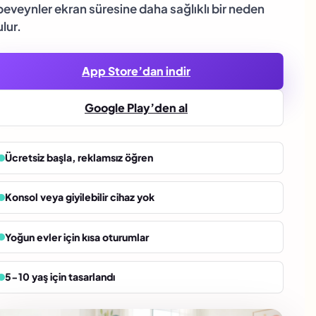
eveynler ekran süresine daha sağlıklı bir neden
lur.
App Store’dan indir
Google Play’den al
Ücretsiz başla, reklamsız öğren
Konsol veya giyilebilir cihaz yok
Yoğun evler için kısa oturumlar
5-10 yaş için tasarlandı