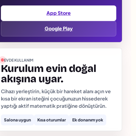
App Store
Google Play
EVDE KULLANIM
Kurulum evin doğal
akışına uyar.
Cihazı yerleştirin, küçük bir hareket alanı açın ve
kısa bir ekran isteğini çocuğunuzun hissederek
yaptığı aktif matematik pratiğine dönüştürün.
Salona uygun
Kısa oturumlar
Ek donanım yok