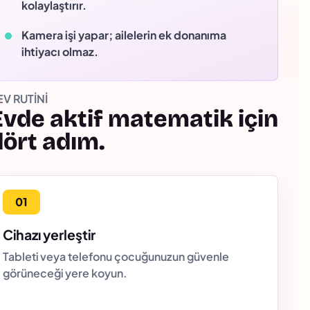
kolaylaştırır.
Kamera işi yapar; ailelerin ek donanıma
ihtiyacı olmaz.
EV RUTINI
Evde aktif matematik için
dört adım.
Cihazı yerleştir
Tableti veya telefonu çocuğunuzun güvenle
görüneceği yere koyun.