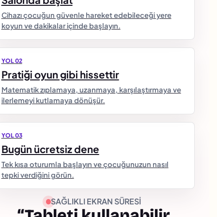
Cihazı çocuğun güvenle hareket edebileceği yere
koyun ve dakikalar içinde başlayın.
YOL 02
Pratiği oyun gibi hissettir
Matematik zıplamaya, uzanmaya, karşılaştırmaya ve
ilerlemeyi kutlamaya dönüşür.
YOL 03
Bugün ücretsiz dene
Tek kısa oturumla başlayın ve çocuğunuzun nasıl
tepki verdiğini görün.
SAĞLIKLI EKRAN SÜRESI
“Tableti kullanabilir