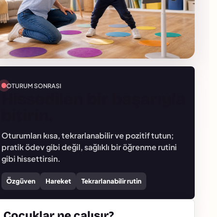
OTURUM SONRASI
Hissedilen bir başarıyla
bitirin.
Oturumları kısa, tekrarlanabilir ve pozitif tutun;
pratik ödev gibi değil, sağlıklı bir öğrenme rutini
gibi hissettirsin.
Özgüven
Hareket
Tekrarlanabilir rutin
Çocuklar ne çalışır?