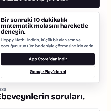
Bir sonraki 10 dakikalık
matematik molasını hareketle
deneyin.
Hoppy Math’i indirin, küçük bir alan açın ve
çocuğunuzun tüm bedeniyle çözmesine izin verin.
App Store’dan indir
Google Play’den al
SSS
Ebeveynlerin soruları.