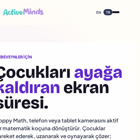
EN
TR
EBEVEYNLER İÇIN
Çocukları
ayağa
kaldıran
ekran
süresi.
oppy Math, telefon veya tablet kamerasını aktif
ir matematik koçuna dönüştürür. Çocuklar
areket ederek, uzanarak ve oynayarak çözer;