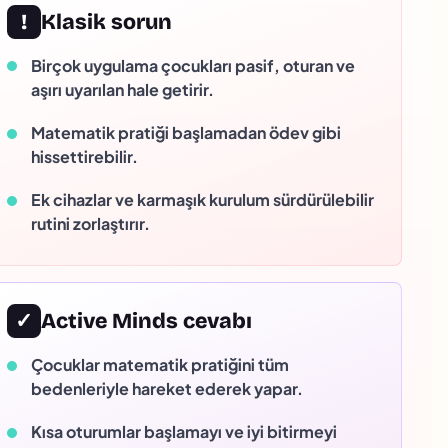
!
Klasik sorun
Birçok uygulama çocukları pasif, oturan ve
aşırı uyarılan hale getirir.
Matematik pratiği başlamadan ödev gibi
hissettirebilir.
Ek cihazlar ve karmaşık kurulum sürdürülebilir
rutini zorlaştırır.
✓
Active Minds cevabı
Çocuklar matematik pratiğini tüm
bedenleriyle hareket ederek yapar.
Kısa oturumlar başlamayı ve iyi bitirmeyi