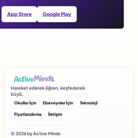
App Store
Google Play
Hareket ederek öğren, keşfederek
büyü.
Okullar İçin
Ebeveynler İçin
Teknoloji
Fiyatlandırma
İletişim
© 2026 by Active Minds